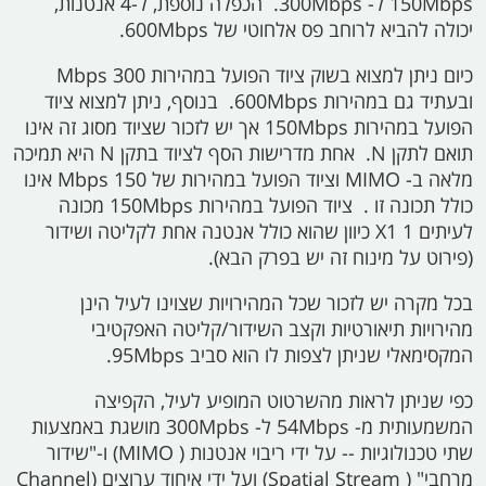
150Mbps
ל-
300Mbps.
הכפלה נוספת, ל-4 אנטנות,
יכולה להביא לרוחב פס אלחוטי של
600Mbps.
כיום ניתן למצוא בשוק ציוד הפועל במהירות 300
Mbps
ובעתיד גם במהירות
600Mbps.
בנוסף, ניתן למצוא ציוד
הפועל במהירות
150Mbps
אך יש לזכור שציוד מסוג זה אינו
תואם לתקן
N.
אחת מדרישות הסף לציוד בתקן
N
היא תמיכה
מלאה ב-
MIMO
וציוד הפועל במהירות של 150
Mbps
אינו
כולל תכונה זו
.
ציוד הפועל במהירות
150Mbps
מכונה
לעיתים 1
X1
כיוון שהוא כולל אנטנה אחת לקליטה ושידור
(פירוט על מינוח זה יש בפרק הבא).
בכל מקרה יש לזכור שכל המהירויות שצוינו לעיל הינן
מהירויות תיאורטיות וקצב השידור/קליטה האפקטיבי
המקסימאלי שניתן לצפות לו הוא סביב
95Mbps.
כפי שניתן לראות מהשרטוט המופיע לעיל, הקפיצה
המשמעותית מ-
54Mbps
ל-
300Mpbs
מושגת באמצעות
שתי טכנולוגיות -- על ידי ריבוי אנטנות (
MIMO)
ו-"שידור
מרחבי" (
Spatial Stream)
ועל ידי איחוד ערוצים
(Channel