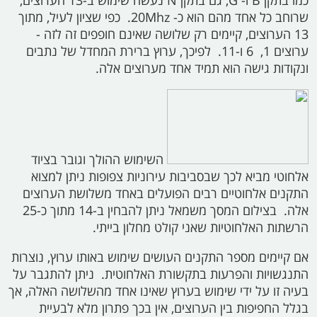
כמו בתקן
B
ו-
G,
גם בתקן
N
נעשה שימוש ב-13 הערוצים,
שרוחב כל אחד מהם הוא כ-
20Mhz.
כפי שציון לעיל, מתוך
13 הערוצים, קיימים רק שלושה שאינם חופפים זה לזה -
ערוצים 1,
‏ 6
ו-11. לפיכך, ערוץ ברירת המחדל של נתבים
ונקודות גישה הוא תמיד אחד מערוצים אלה.
השימוש ההולך וגובר בציוד
אלחוטי מביא לכך שבסביבות עירוניות צפופות ניתן למצוא
התקנים אלחוטיים רבים הפועלים באחד משלושת הערוצים
אלה. בצילום המסך משמאל ניתן להבחין ב-14 מתוך כ-25
הרשתות האלחוטיות שאני קולט מחלון בייתי.
אם קיימים מספר התקנים העושים שימוש באותו ערוץ, נוצרות
התנגשויות והפרעות בתקשורת האלחוטית. ניתן להתגבר על
בעיה זו על ידי שימוש בערוץ שאינו אחד מהשלושה האלה, אך
בגלל החפיפות בין הערוצים, אין בכך פתרון מלא לבעיית