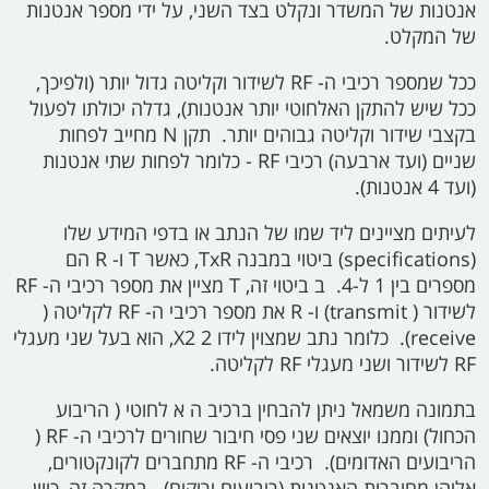
אנטנות של המשדר ונקלט בצד השני, על ידי מספר אנטנות
של המקלט.
ככל שמספר רכיבי ה-
RF
לשידור וקליטה גדול יותר (ולפיכך,
ככל שיש להתקן האלחוטי יותר אנטנות), גדלה יכולתו לפעול
בקצבי שידור וקליטה גבוהים יותר. תקן
N
מחייב לפחות
שניים (ועד ארבעה) רכיבי
RF
- כלומר לפחות שתי אנטנות
(ועד 4 אנטנות).
לעיתים מציינים ליד שמו של הנתב או בדפי המידע שלו
(specifications)
ביטוי במבנה
TxR,
כאשר
T
ו-
R
הם
מספרים בין 1 ל-4.
ב
ביטוי זה,
T
מציין את מספר רכיבי ה-
RF
לשידור (
transmit)
ו-
R
את מספר רכיבי ה-
RF
לקליטה (
receive).
כלומר נתב שמצוין לידו 2
X2,
הוא בעל שני מעגלי
RF
לשידור ושני מעגלי
RF
לקליטה.
בתמונה משמאל ניתן להבחין ברכיב ה
א
לחוטי
(
הריבוע
הכחול) וממנו יוצאים שני פסי חיבור שחורים לרכיבי ה-
RF (
הריבועים האדומים). רכיבי ה-
RF
מתחברים לקונקטורים,
אליהן מחוברות האנטנות (ריבועים ירוקים). במקרה זה, כיוון