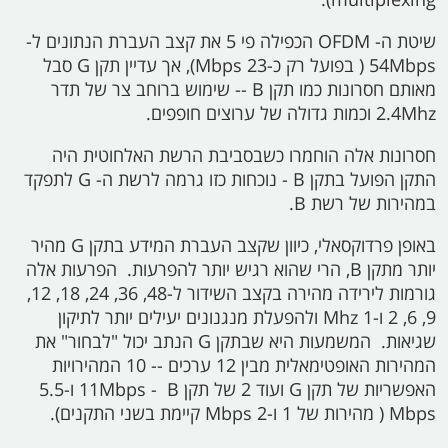
שיטת ה-
OFDM
הכפילה פי 5 את קצב העברת הנתונים ל-
54Mbps (
בפועל רק כ-23
Mbps),
אך עדיין תקן
G
סבל
מאותם חסרונות כמו תקן
B --
שימוש ברוחב צר של תדר
2.4Mhz
וכמות גדולה של ערוצים חופפים.
חסרונות אלה הוחמרו כשבסביבת הרשת האלחוטית היה
התקן הפועל בתקן
B -
נוכחות כזו גרמה לרשת ה-
G
לתפקד
במהירות של רשת
B.
באופן פרדוקסאלי, כיוון שקצב העברת המידע בתקן
G
מהיר
יותר מתקן
B,
הרי שהוא רגיש יותר להפרעות. הפרעות אלה
גורמות לירידה מהירה בקצב השידור ל-48, 36, 24, 18, 12,
9, 6, 2 ו-1
Mhz
ולהפעלת מנגנונים יעילים יותר לתיקון
שגיאות. המשמעות היא שבתקן
G
הנתב יכול "לבחור" את
המהירות האופטימאלית מבין 12 ערכים -- 10 המהירויות
האפשריות של תקן
G
ועוד 2 של תקן
B
‏ - 11Mbps
ו-5.5
Mbps (
מהירות של 1 ו-2
Mbps
קיימת בשני התקנים).