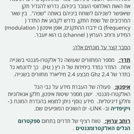
את האות האלחוטי העובר ביניהם, נדרש להגדיר תקן
שיאפשר לשניהם לשוחח ביניהם באותה "שפה". בין שאר
המרכיבים של שפת התקן, נדרש לקבוע את התדר (
frequency)
בו ידברו ההתקנים, אופן איפנון (
modulation)
המידע ורוחב הערוץ (
channel)
בו הוא יועבר.
הסבר קצר על מונחים אלה:
תדר:
מספר המחזורים שעושה גל אלקטרו-מגנטי בשנייה
אחת. התדר נמדד ביחידות של
ה
רץ (
Hz).
כך לדוגמא גל
בתדר של 2.4
Ghz
מבצע 2.4 מיליארד מחזורים בשנייה.
איפנון:
פעולה של העברת מידע על גבי הגל
האלקטרו-מגנטי. ישנן מספר שיטות איפנון, חלקן אנאלוגיות
וחלקן דיגיטליות. מידע נוסף ניתן למצוא בהגדרת המונח ב-
ויקיפדיה
וב-
LINK-
ים השונים המופיעים שם.
רוחב ערוץ:
טווח רציף של תדרים בתחום
ספקטרום
הגלים האלקטרומגנטים
.