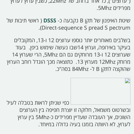
("ערוצים"), כל אחד ברוחב של
22Mhz,
כשבין ערוץ לערוץ
מפרידים
5Mhz.
שיטת האיפנון של תקן
B
נקבעה כ-
DSSS
(
ראשי תיבות של
Direct-sequence
S
pread
S
pectrum).
בשלבים מאוחרים יותר נוספו ערוצים 12 ו-13, המקובלים
בעיקר באירופה, וערוץ 14
שבו נעשה שימוש ביפן. בעוד
שערוצים 12 ו-13 מרוחקים גם הם
5Mhz,
הרי שערוץ 14
מרוחק
12Mhz
מערוץ 13. כתוצאה מכך הוגדל רוחב הערוץ
שהוקצה לתקן
B
ל-
84Mhz
בסה"כ.
כפי שניתן לראות בטבלה לעיל
ובשרטוט משמאל, חלוקה זו יוצרת חפיפה בין הערוצים
השונים, אך העובדה שעדיין מפרידים
כ-5Mhz
בין ערוץ
לערוץ, לא היוותה בזמנו בעיה גדולה במיוחד.