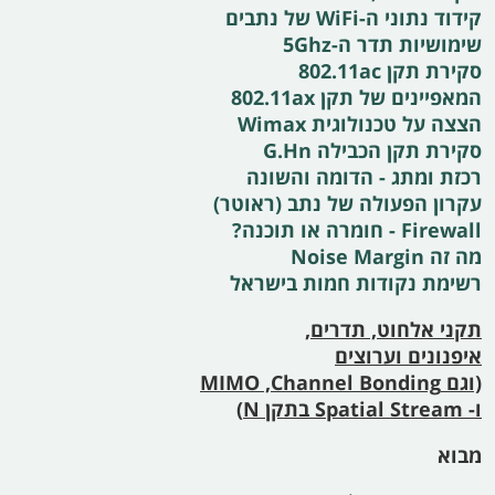
קידוד נתוני ה-WiFi של נתבים
שימושיות תדר ה-5Ghz
סקירת תקן 802.11ac
המאפיינים של תקן 802.11ax
הצצה על טכנולוגית Wimax
סקירת תקן הכבילה G.Hn
רכזת ומתג - הדומה והשונה
עקרון הפעולה של נתב (ראוטר)
Firewall - חומרה או תוכנה?
מה זה Noise Margin
רשימת נקודות חמות בישראל
תקני אלחוט, תדרים,
איפנונים וערוצים
(וגם
Channel Bonding,‏ MIMO
ו-
Spatial Stream
בתקן
N)
מבוא