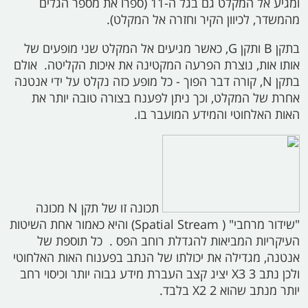
ומגיע אל המקלט גם בגל ה-11 (ספרו את מספר הגלים
מהמשדר, לכיוון הקיר וחזרה אל המקלט).
בתקן
B
ותקן
G,
כאשר מגיעים אל המקלט שני מופעים של
אותו אות, נוצרת הפרעה המקטינה את איכות הקליטה. אולם
בתקן
N,
קורה דבר הפוך - כל מופע כזה נקלט על ידי אנטנה
אחרת של המקלט, וכך ניתן לפענח בצורה טובה יותר את
האות האלחוטי והמידע המועבר בו.
תכונה זו של תקן
N
מכונה
"שידור מרחבי" (
Spatial Stream)
והיא כאמור אחת השיטות
העיקריות המביאות להגדלת רוחב הפס
.
כל תוספת של
אנטנה, מגדילה את יכולתו של הנתב בפענוח האות האלחוטי
ולכן נתב 3
X3
יציג קצב העברת מידע גבוה יותר וכיסוי רחב
יותר מנתב שהוא 2
X2
בלבד.