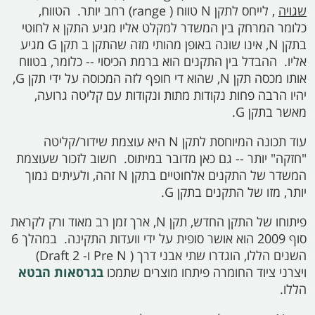
שגויה
, לייחס לתקן
N
טווח (
range)
רחב יותר. הטווח,
כלומר המרחק בין המשדר למקלט אליו מגיע התקן
א
לחוטי
בתקן
N,
אינו שונה באופן מהותי מזה שהתקן
ב
תקן
G
מגיע
אליו. ההבדל בין התקנים הוא ברמת הכיסוי -- כלומר, בטווח
אותו מכסה תקן
N,
שהוא די חופף לזה המכוסה על ידי תקן
G,
יהיו הרבה פחות נקודות מתות ונקודות עם קליטה גרועה,
מאשר בתקן
G.
עוד תכונה המיוחסת לתקן
N
היא עוצמת שידור/קליטה
"חזקה" יותר -- גם כאן מדובר במיתוס. חשוב לזכור שעוצמת
המשדר של התקנים אלחוטיים בתקן
N
זהה, ולעיתים נמוך
יותר, מזו של התקנים בתקן
G.
פיתוחו של התקן החדש, תקן
N,
ארך זמן רב מאוד ורק לקראת
סוף 2009 הוא אושר סופית על ידי וועדות התקינה. במהלך 6
השנים הללו, הוגדרו שתי אבני דרך (
Pre N
ו-
Draft 2)
ויצרני ציוד החומרה פיתחו מוצרים שתמכו
בגרסאות הבטא
הללו.