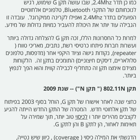
כמו כן תדר
2.4Mhz,
שבו עושה תקן
G
שימוש, רגיש
לנוכחותם של התקני
Bluetooth,
טלפוניים אלחוטיים
הפועלים בתדר
2.4Mhz
ואפילו לקרינה ממיקרוגל. עובדה זו
הגבילה עוד יותר את היכולת להעביר כמויות גדולות של מידע.
למרות כל החסרונות הללו, זכה תקן
G
להצלחה גדולה ביותר
ועשרות חברות פיתחו כרטיסי רשת, נתבים, מאריכי טווח (
repeater),
נקודות גישה וציוד היקפי אחר (מדפסות, טלפונים
סלולאריים, דיסקים חיצוניים) התומכים בתקן זה. הלקוחות
מצידם אימצו תקן זה כתחליף לכבילה קווית והוא הפך לנפוץ
ביותר.
תקן
802.11N ("
תקן
N") --
שנת 2009
כחצי שנה לאחר אישורו של תקן
G,
הוחל בסוף 2003 בפיתוח
של תקן אלחוטי חדש. המטרה של התקן החדש הייתה להגיע
לקצבים מהירים יותר ו
לכיסוי
טוב יותר, תוך שמירה על
תאימות לאחור, הן לתקן
B
והן לתקן
G.
הדגשתי את המילה כיסוי (
coverage)
, כיוון שיש נטייה,