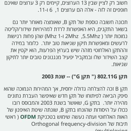
חשוב רק לציין שבין 13 הערוצים, קיימים רק 3 ערוצים שאינם
חופפים זה לזה - אלה הם ערוצים 1,
‏ 6
ו-11.
תכונה חשובה נוספת של תקן
B,
שאומצה מאוחר יותר גם
בשאר התקנים, היא האפשרות לרדת למהירויות שידור/קליטה
נמוכות יותר (
5.5Mhz,
2Mhz
ו-1
Mhz)
שהן פחות רגישות
לרעשים ומאפשרות תיקון שגיאות טוב יותר. כלומר במידה
וההתקן האלחוטי מזהה שיש בערוץ הפרעות, הוא יקטין את
קצב השידור שלו ובמקביל יפעיל מנגנונים טובים יותר לתיקון
שגיאות.
תקן
802.11G ("
תקן
G") --
שנת 2003
תקן
B
זכה להצלחה גדולה יחסית, אך המהירות הנמוכה שהוא
סיפק הביאה לפיתוחו של תקן חדש שאיפשר העברת נתונים
מהירה יותר. בתקן
G,
שאושר בשנת 2003 והמבוסס רובו
ככולו על היסודות שהונחו בתקן
B,
שונתה שיטת האיפנון של
האות האלחוטי ועתה נעשה שימוש בטכניקת
OFDM
(
ראשי
תיבות של Orthogonal frequency-division
multiplexing).