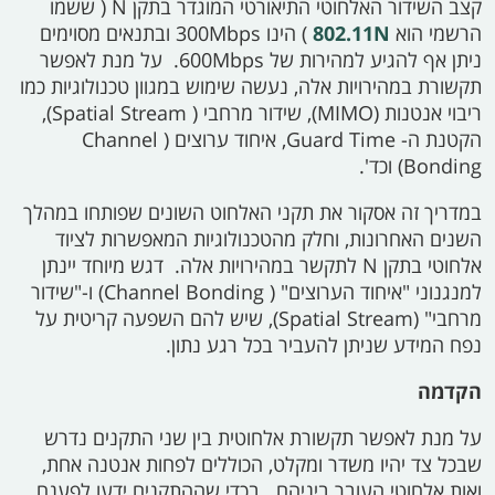
קצב השידור האלחוטי התיאורטי המוגדר בתקן
N (
ששמו
הרשמי הוא
802.11N
)
הינו
300Mbps
ובתנאים מסוימים
ניתן אף להגיע למהירות של
600Mbps.
על מנת לאפשר
תקשורת במהירויות אלה, נעשה שימוש במגוון טכנולוגיות כמו
ריבוי אנטנות (MIMO), שידור מרחבי (
Spatial Stream),
הקטנת ה-
Guard Time,
איחוד ערוצים (
Channel
Bonding)
וכד'.
במדריך זה אסקור את תקני האלחוט השונים שפותחו במהלך
השנים האחרונות, וחלק מהטכנולוגיות המאפשרות לציוד
אלחוטי בתקן
N
לתקשר במהירויות אלה. דגש מיוחד יינתן
למנגנוני "איחוד הערוצים" (
Channel Bonding)
ו-"שידור
מרחבי" (Spatial Stream), שיש להם השפעה קריטית על
נפח המידע שניתן להעביר בכל רגע נתון.
הקדמה
על מנת לאפשר תקשורת אלחוטית בין שני התקנים נדרש
שבכל צד יהיו משדר ומקלט, הכוללים לפחות אנטנה אחת,
ואות אלחוטי העובר ביניהם. בכדי שההתקנים ידעו לפענח